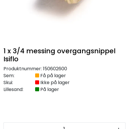
Kabelrør og kabelkummer
Geosynteter
Isolasjon
1 x 3/4 messing overgangsnippel
Grunnmursplast
Isiflo
Produktnummer:
150602600
Betongkummer og justeringsringer
Sem:
Få på lager
Skui:
Ikke på lager
Verktøy og tilbehør
Lillesand:
På lager
Outlet
Referanseprosjekter