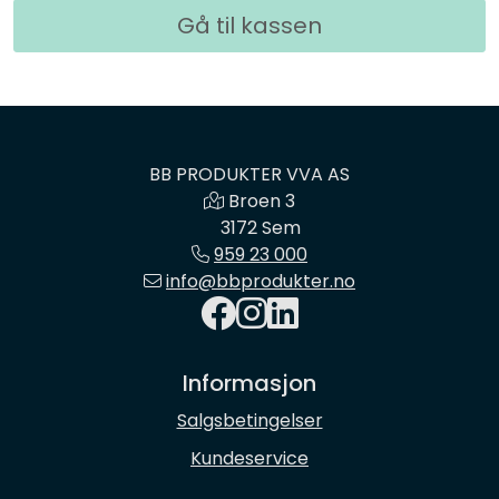
Kabelrør og kabelkummer
Gå til kassen
Geosynteter
Isolasjon
BB PRODUKTER VVA AS
Broen 3
Grunnmursplast
3172 Sem
959 23 000
Betongkummer og justeringsringer
info@bbprodukter.no
Verktøy og tilbehør
Informasjon
Outlet
Salgsbetingelser
Referanseprosjekter
Kundeservice