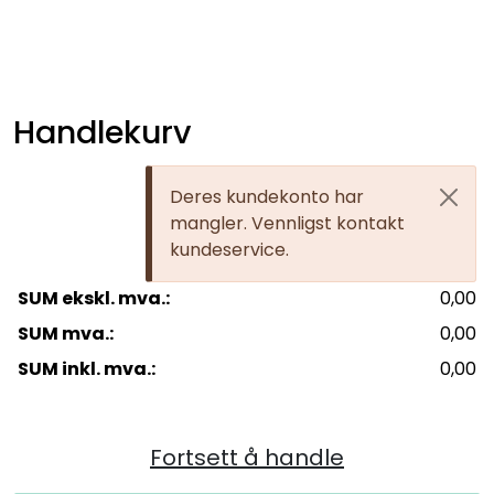
Skip to main content
Gategods og støpejern
Handlekurv
Linjedrenering og fotskraperister
Deres kundekonto har
Tøm handlevogn
Overvannsmagasin
mangler. Vennligst kontakt
kundeservice.
Plastkummer og stigerør
SUM ekskl. mva.:
0,00
SUM mva.:
Glatte rør og deler
0,00
SUM inkl. mva.:
0,00
DV-rør, drensrør og deler
Trykkrør - og vannledning
Fortsett å handle