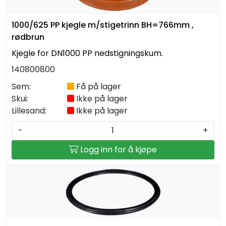
Kabelrør og kabelkummer
1000/625 PP kjegle m/stigetrinn BH=766mm ,
rødbrun
Geosynteter
Kjegle for DN1000 PP nedstigningskum.
Isolasjon
140800800
Sem:
Få på lager
Grunnmursplast
Skui:
Ikke på lager
Lillesand:
Ikke på lager
Betongkummer og justeringsringer
-
+
Verktøy og tilbehør
Logg inn for å kjøpe
Outlet
Referanseprosjekter