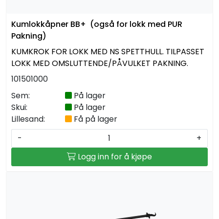
Kabelrør og kabelkummer
Kumlokkåpner BB+ (også for lokk med PUR
Pakning)
Geosynteter
KUMKROK FOR LOKK MED NS SPETTHULL. TILPASSET
LOKK MED OMSLUTTENDE/PÅVULKET PAKNING.
Isolasjon
101501000
Grunnmursplast
Sem:
På lager
Skui:
På lager
Betongkummer og justeringsringer
Lillesand:
Få på lager
-
+
Verktøy og tilbehør
Logg inn for å kjøpe
Outlet
Referanseprosjekter