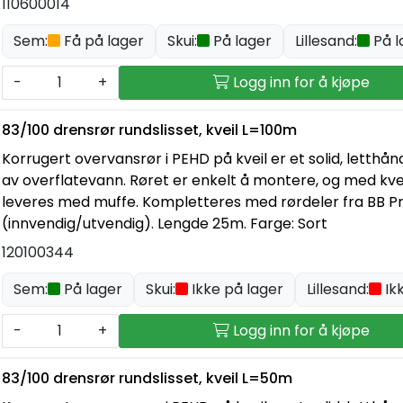
110600014
Sem:
Få på lager
Skui:
På lager
Lillesand:
På l
-
+
Logg inn for å kjøpe
83/100 drensrør rundslisset, kveil L=100m
Korrugert overvansrør i PEHD på kveil er et solid, letthån
av overflatevann. Røret er enkelt å montere, og med kvei
leveres med muffe. Kompletteres med rørdeler fra BB 
(innvendig/utvendig). Lengde 25m. Farge: Sort
120100344
Sem:
På lager
Skui:
Ikke på lager
Lillesand:
Ik
-
+
Logg inn for å kjøpe
83/100 drensrør rundslisset, kveil L=50m