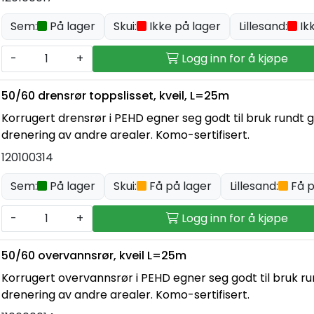
Sem:
På lager
Skui:
Ikke på lager
Lillesand:
Ik
-
+
Logg inn for å kjøpe
50/60 drensrør toppslisset, kveil, L=25m
Korrugert drensrør i PEHD egner seg godt til bruk rundt 
drenering av andre arealer. Komo-sertifisert.
120100314
Sem:
På lager
Skui:
Få på lager
Lillesand:
Få p
-
+
Logg inn for å kjøpe
50/60 overvannsrør, kveil L=25m
Korrugert overvannsrør i PEHD egner seg godt til bruk ru
drenering av andre arealer. Komo-sertifisert.