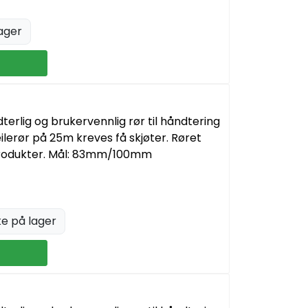
ager
dterlig og brukervennlig rør til håndtering
lerør på 25m kreves få skjøter. Røret
Produkter. Mål: 83mm/100mm
ke på lager