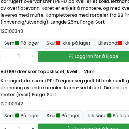
Korrugert overvansrør i PEHD på kveil er et solid, letthån
av overflatevann. Røret er enkelt å montere, og med kvei
leveres med muffe. Kompletteres med rørdeler fra BB 
(innvendig/utvendig). Lengde 25m. Farge: Sort
120100343
Sem:
På lager
Skui:
Ikke på lager
Lillesand:
Ik
-
+
Logg inn for å kjøpe
83/100 drensrør toppslisset, kveil L=25m
Korrugert drensrør i PEHD egner seg godt til bruk rundt 
drenering av andre arealer. Komo-sertifisert. Dimensjon:
meter (kveil) Farge: Sort
120100342
Sem:
På lager
Skui:
På lager
Lillesand:
På lage
-
+
Logg inn for å kjøpe