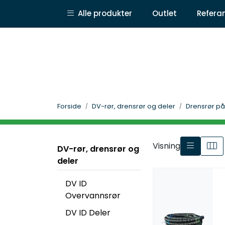
Skip to main content
|
|
Alle produkter
Outlet
Refera
Om BB Produkter
Nyheter og aktuelt
Konta
Forside
DV-rør, drensrør og deler
Drensrør på 
Visning
DV-rør, drensrør og
deler
DV ID
Overvannsrør
DV ID Deler