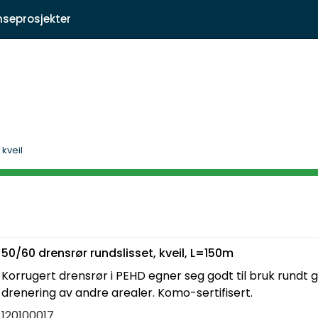
|
nseprosjekter
kt oss
Fagartikler
kveil
50/60 drensrør rundslisset, kveil, L=150m
Korrugert drensrør i PEHD egner seg godt til bruk rundt 
drenering av andre arealer. Komo-sertifisert.
120100017