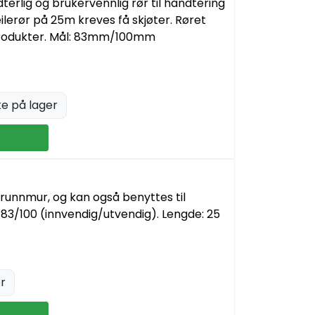
dterlig og brukervennlig rør til håndtering
lerør på 25m kreves få skjøter. Røret
Produkter. Mål: 83mm/100mm
ke på lager
grunnmur, og kan også benyttes til
 83/100 (innvendig/utvendig). Lengde: 25
r