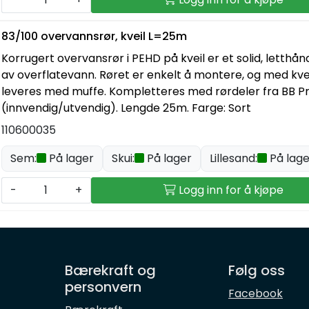
83/100 overvannsrør, kveil L=25m
Korrugert overvansrør i PEHD på kveil er et solid, letthån
av overflatevann. Røret er enkelt å montere, og med kvei
leveres med muffe. Kompletteres med rørdeler fra BB 
(innvendig/utvendig). Lengde 25m. Farge: Sort
110600035
Sem:
På lager
Skui:
På lager
Lillesand:
På lage
-
+
Logg inn for å kjøpe
Bærekraft og
Følg oss
personvern
Facebook