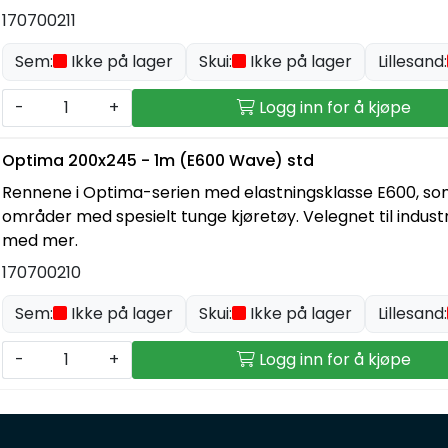
170700211
Sem:
Ikke på lager
Skui:
Ikke på lager
Lillesand:
-
+
Logg inn for å kjøpe
Optima 200x245 - 1m (E600 Wave) std
Rennene i Optima-serien med elastningsklasse E600, som e
områder med spesielt tunge kjøretøy. Velegnet til indust
med mer.
170700210
Sem:
Ikke på lager
Skui:
Ikke på lager
Lillesand:
-
+
Logg inn for å kjøpe