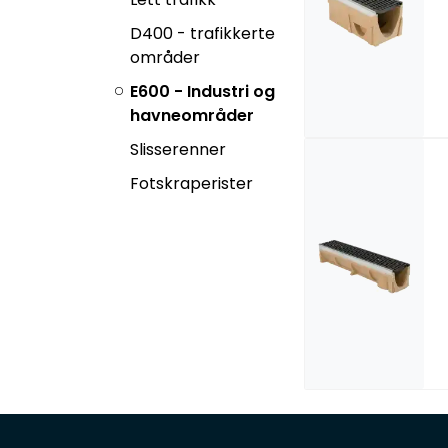
D400 - trafikkerte
områder
E600 - Industri og
havneområder
Slisserenner
Fotskraperister