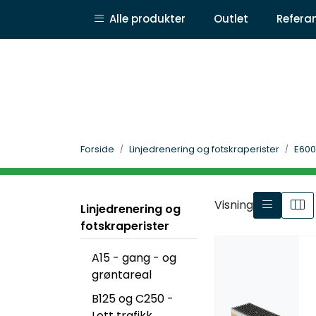
Skip to main content
|
|
Alle produkter
Outlet
Refera
Om BB Produkter
Nyheter og aktuelt
Konta
Forside
Linjedrenering og fotskraperister
E600
Visning
Linjedrenering og
fotskraperister
A15 - gang - og
grøntareal
B125 og C250 -
Lett trafikk