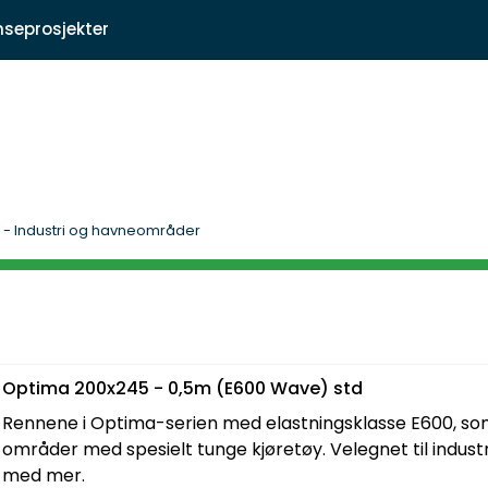
|
nseprosjekter
kt oss
Fagartikler
 - Industri og havneområder
Optima 200x245 - 0,5m (E600 Wave) std
Rennene i Optima-serien med elastningsklasse E600, som e
områder med spesielt tunge kjøretøy. Velegnet til indust
med mer.