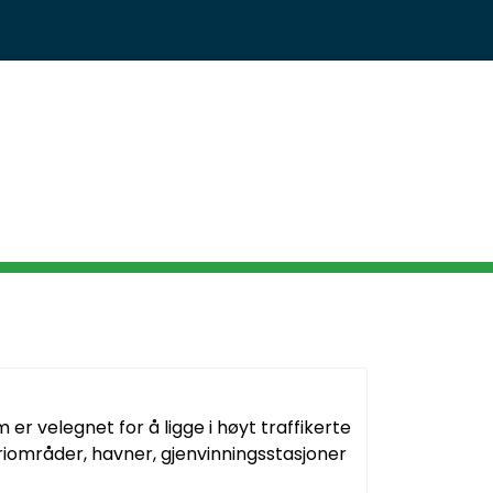
Infosenter
Logg inn
r velegnet for å ligge i høyt traffikerte
riområder, havner, gjenvinningsstasjoner