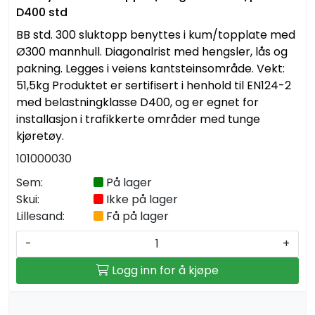
D400 std
BB std. 300 sluktopp benyttes i kum/topplate med
Ø300 mannhull. Diagonalrist med hengsler, lås og
pakning. Legges i veiens kantsteinsområde. Vekt:
51,5kg Produktet er sertifisert i henhold til EN124-2
med belastningklasse D400, og er egnet for
installasjon i trafikkerte områder med tunge
kjøretøy.
101000030
Sem:
På lager
Skui:
Ikke på lager
Lillesand:
Få på lager
-
+
Logg inn for å kjøpe