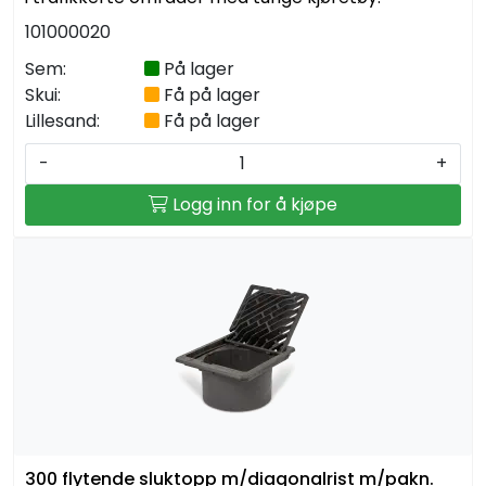
101000020
Sem:
På lager
Skui:
Få på lager
Lillesand:
Få på lager
-
+
Logg inn for å kjøpe
300 flytende sluktopp m/diagonalrist m/pakn.