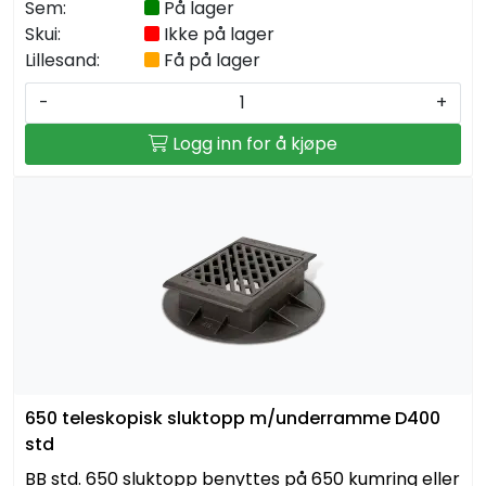
Sem:
På lager
Skui:
Ikke på lager
Lillesand:
Få på lager
-
+
Logg inn for å kjøpe
650 teleskopisk sluktopp m/underramme D400
std
BB std. 650 sluktopp benyttes på 650 kumring eller