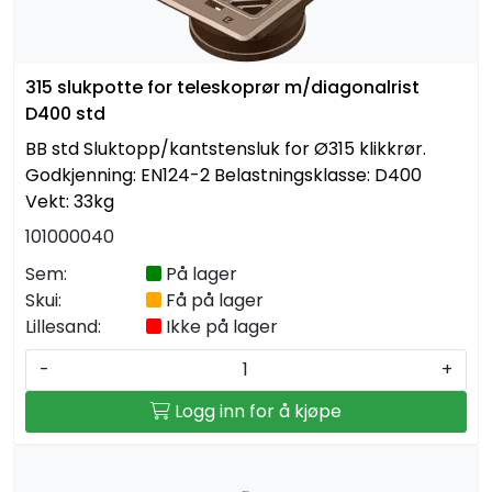
315 slukpotte for teleskoprør m/diagonalrist
D400 std
BB std Sluktopp/kantstensluk for Ø315 klikkrør.
Godkjenning: EN124-2 Belastningsklasse: D400
Vekt: 33kg
101000040
Sem:
På lager
Skui:
Få på lager
Lillesand:
Ikke på lager
-
+
Logg inn for å kjøpe