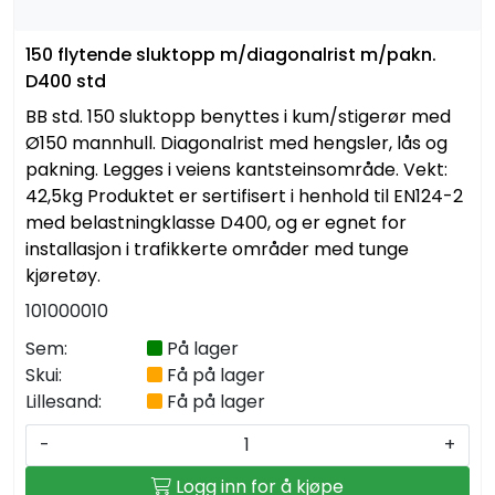
Kabelrør og kabelkummer
150 flytende sluktopp m/diagonalrist m/pakn.
D400 std
Geosynteter
BB std. 150 sluktopp benyttes i kum/stigerør med
Ø150 mannhull. Diagonalrist med hengsler, lås og
Isolasjon
pakning. Legges i veiens kantsteinsområde. Vekt:
42,5kg Produktet er sertifisert i henhold til EN124-2
Grunnmursplast
med belastningklasse D400, og er egnet for
installasjon i trafikkerte områder med tunge
Betongkummer og justeringsringer
kjøretøy.
101000010
Verktøy og tilbehør
Sem:
På lager
Skui:
Få på lager
Outlet
Lillesand:
Få på lager
-
+
Referanseprosjekter
Logg inn for å kjøpe