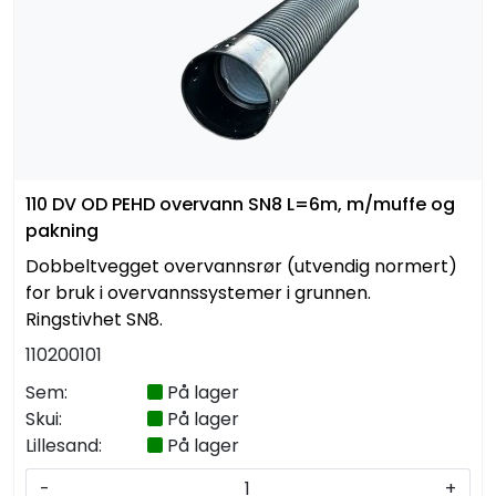
Kabelrør og kabelkummer
Geosynteter
Isolasjon
110 DV OD PEHD overvann SN8 L=6m, m/muffe og
Grunnmursplast
pakning
Betongkummer og justeringsringer
Dobbeltvegget overvannsrør (utvendig normert)
for bruk i overvannssystemer i grunnen.
Ringstivhet SN8.
Verktøy og tilbehør
110200101
Outlet
Sem:
På lager
Skui:
På lager
Lillesand:
På lager
Referanseprosjekter
-
+