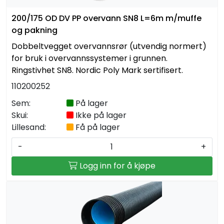
200/175 OD DV PP overvann SN8 L=6m m/muffe
og pakning
Dobbeltvegget overvannsrør (utvendig normert)
for bruk i overvannssystemer i grunnen.
Ringstivhet SN8. Nordic Poly Mark sertifisert.
110200252
Sem:
På lager
Skui:
Ikke på lager
Lillesand:
Få på lager
-
+
Logg inn for å kjøpe