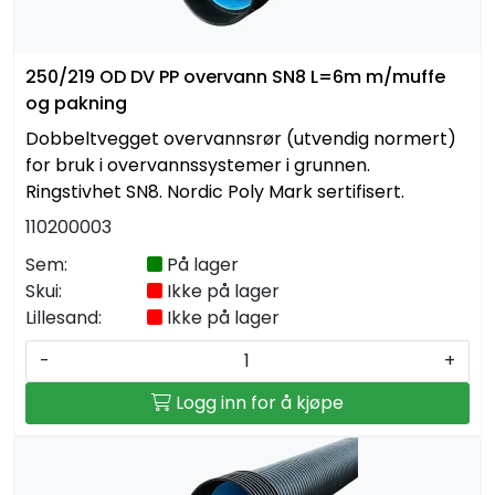
250/219 OD DV PP overvann SN8 L=6m m/muffe
og pakning
Dobbeltvegget overvannsrør (utvendig normert)
for bruk i overvannssystemer i grunnen.
Ringstivhet SN8. Nordic Poly Mark sertifisert.
110200003
Sem:
På lager
Skui:
Ikke på lager
Lillesand:
Ikke på lager
-
+
Logg inn for å kjøpe