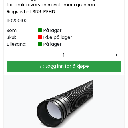
for bruk i overvannssystemer i grunnen.
Ringstivhet SN8. PEHD
110200102
Sem:
På lager
Skui:
Ikke på lager
Lillesand:
På lager
-
+
Logg inn for å kjøpe