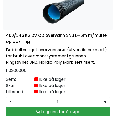
400/346 K2 DV OD overvann SN8 L=6m m/muffe
og pakning
Dobbeltvegget overvannsrør (utvendig normert)
for bruk i overvannssystemer i grunnen.
Ringstivhet SN8. Nordic Poly Mark sertifisert.
110200005
Sem:
Ikke på lager
Skui:
Ikke på lager
Lillesand:
Ikke på lager
-
+
Logg inn for å kjøpe