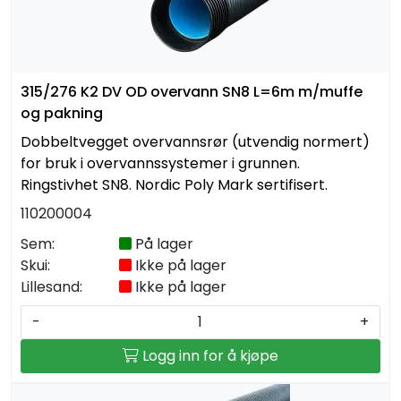
315/276 K2 DV OD overvann SN8 L=6m m/muffe
og pakning
Dobbeltvegget overvannsrør (utvendig normert)
for bruk i overvannssystemer i grunnen.
Ringstivhet SN8. Nordic Poly Mark sertifisert.
110200004
Sem:
På lager
Skui:
Ikke på lager
Lillesand:
Ikke på lager
-
+
Logg inn for å kjøpe