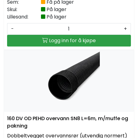
Sem:
Få på lager
Skui:
På lager
Lillesand:
På lager
-
+
Logg inn for å kjøpe
160 DV OD PEHD overvann SN8 L=6m, m/muffe og
pakning
Dobbeltvegget overvannsrør (utvendig normert)