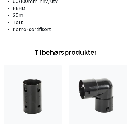
83/100mm innv/utv.
PEHD
25m
Tett
Komo-sertifisert
Tilbehørsprodukter