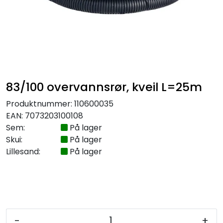
Kabelrør og kabelkummer
Geosynteter
Isolasjon
83/100 overvannsrør, kveil L=25m
Grunnmursplast
Produktnummer:
110600035
EAN:
7073203100108
Betongkummer og justeringsringer
Sem:
På lager
Skui:
På lager
Verktøy og tilbehør
Lillesand:
På lager
Outlet
Referanseprosjekter
-
+