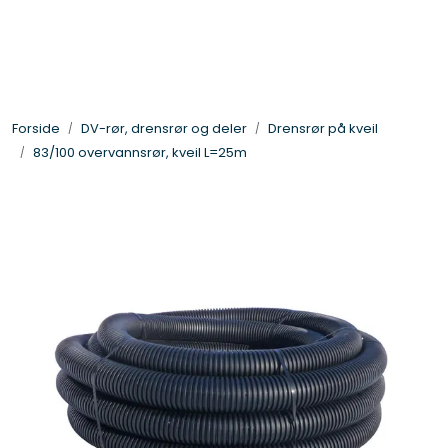
Skip to main content
Gategods og støpejern
Forside
DV-rør, drensrør og deler
Drensrør på kveil
Linjedrenering og fotskraperister
83/100 overvannsrør, kveil L=25m
Overvannsmagasin
Plastkummer og stigerør
Glatte rør og deler
DV-rør, drensrør og deler
Trykkrør - og vannledning