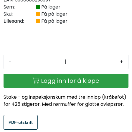
Sem:
På lager
Skui:
Få på lager
Lillesand:
Få på lager
-
+
Logg inn for å kjøpe
Stake - og inspeksjonskum med tre innløp (kråkefot)
for 425 stigerør. Med rørmuffer for glatte avløpsrør.
PDF-utskrift