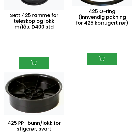
425 O-ring
Sett 425 ramme for
(innvendig pakning
teleskop og lokk
for 425 korrugert rør)
m/lås. D400 std
425 PP- bunn/lokk for
stigerør, svart