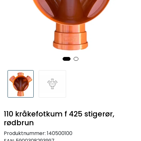
Kabelrør og kabelkummer
Geosynteter
Isolasjon
Grunnmursplast
Betongkummer og justeringsringer
Verktøy og tilbehør
Outlet
110 kråkefotkum f 425 stigerør,
rødbrun
Referanseprosjekter
Produktnummer:
140500100
EAN:
5900308293997