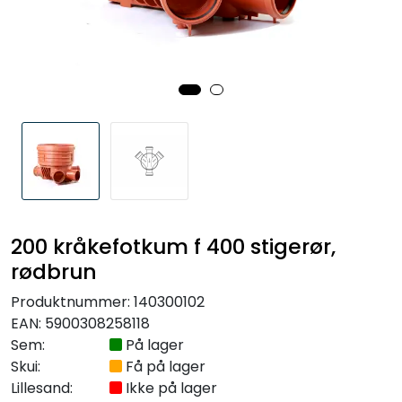
Kabelrør og kabelkummer
Geosynteter
Isolasjon
Grunnmursplast
Betongkummer og justeringsringer
200 kråkefotkum f 400 stigerør,
Verktøy og tilbehør
rødbrun
Produktnummer:
140300102
Outlet
EAN:
5900308258118
Sem:
På lager
Referanseprosjekter
Skui:
Få på lager
Lillesand:
Ikke på lager