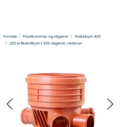
Skip to main content
Gategods og støpejern
Forside
Plastkummer og stigerør
Stakekum 400
Linjedrenering og fotskraperister
200 kråkefotkum f 400 stigerør, rødbrun
Overvannsmagasin
Plastkummer og stigerør
Glatte rør og deler
DV-rør, drensrør og deler
Trykkrør - og vannledning