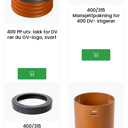
400/315
Mansjettpakning for
400 DV- stigerør
400 PP utv. lokk for DV
rør du OV-logo, svart
400/315