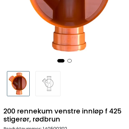
Kabelrør og kabelkummer
Geosynteter
Isolasjon
Grunnmursplast
Betongkummer og justeringsringer
Verktøy og tilbehør
Outlet
200 rennekum venstre innløp f 425
Referanseprosjekter
stigerør, rødbrun
Produktnummer:
140500302