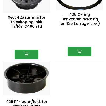
425 O-ring
Sett 425 ramme for
(innvendig pakning
teleskop og lokk
for 425 korrugert rør)
m/lås. D400 std
425 PP- bunn/lokk for