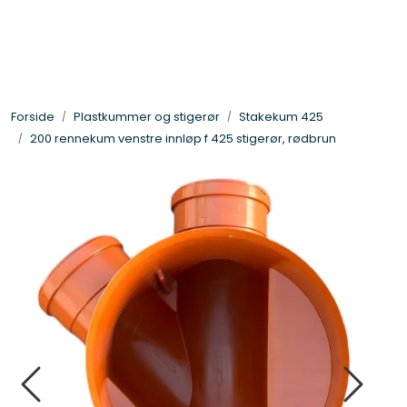
Skip to main content
Gategods og støpejern
Forside
Plastkummer og stigerør
Stakekum 425
Linjedrenering og fotskraperister
200 rennekum venstre innløp f 425 stigerør, rødbrun
Overvannsmagasin
Plastkummer og stigerør
Glatte rør og deler
DV-rør, drensrør og deler
Trykkrør - og vannledning