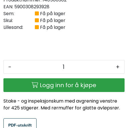
EAN:
5900308293928
Sem:
Få på lager
Skui:
Få på lager
Lillesand:
Få på lager
-
+
Logg inn for å kjøpe
Stake - og inspeksjonskum med avgrening venstre
for 425 stigerør. Med rørmuffer for glatte avløpsrør.
PDF-utskrift