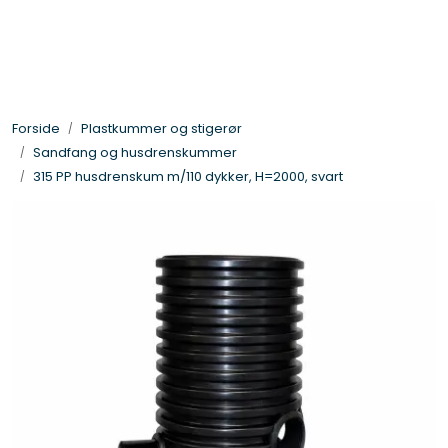
Skip to main content
Gategods og støpejern
Forside
Plastkummer og stigerør
Linjedrenering og fotskraperister
Sandfang og husdrenskummer
315 PP husdrenskum m/110 dykker, H=2000, svart
Overvannsmagasin
Plastkummer og stigerør
Glatte rør og deler
DV-rør, drensrør og deler
Trykkrør - og vannledning