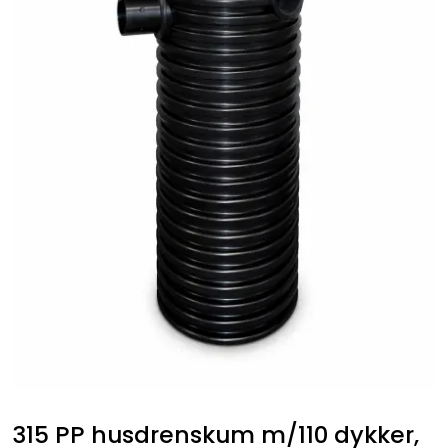
Kabelrør og kabelkummer
Geosynteter
Isolasjon
Grunnmursplast
Betongkummer og justeringsringer
Verktøy og tilbehør
Outlet
Referanseprosjekter
315 PP husdrenskum m/110 dykker,