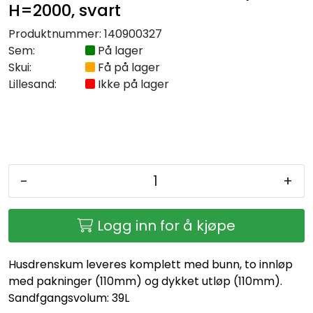
H=2000, svart
Produktnummer:
140900327
Sem:
På lager
Skui:
Få på lager
Lillesand:
Ikke på lager
-
+
Logg inn for å kjøpe
Husdrenskum leveres komplett med bunn, to innløp
med pakninger (110mm) og dykket utløp (110mm).
Sandfgangsvolum: 39L