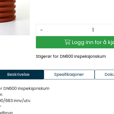
-
Logg inn for å k
Stigerør for DN600 inspeksjonskum
Beskrivelse
Spesifikasjoner
Dok
or DN600 inspeksjonskum
m
0/683 innv/utv.
P
ødbrun