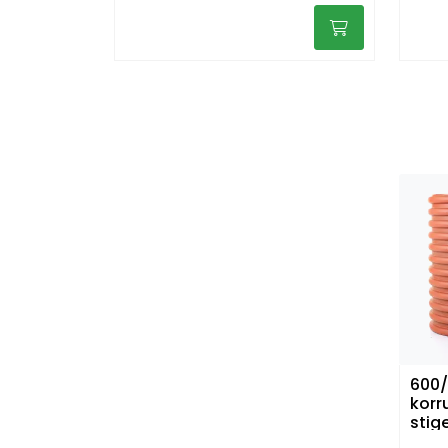
600
korr
stige
L=2m