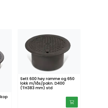
Sett 600 høy ramme og 650
lokk m/lås/pakn. D400
(TH383 mm) std
skop