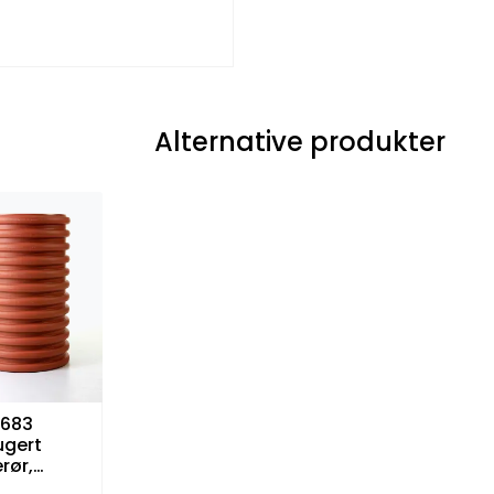
Alternative produkter
/683
ugert
rør,
, rødbrun