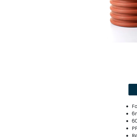
F
6
60
P
R