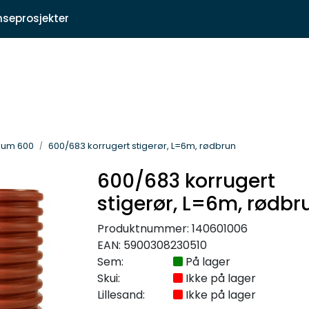
|
nseprosjekter
kt oss
Fagartikler
kum 600
600/683 korrugert stigerør, L=6m, rødbrun
600/683 korrugert
stigerør, L=6m, rødbr
Produktnummer:
140601006
EAN:
5900308230510
Sem:
På lager
Skui:
Ikke på lager
Lillesand:
Ikke på lager