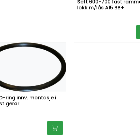
Sett 600-700 fast ramm
lokk m/lås A15 BB+
O-ring innv. montasje i
.stigerør